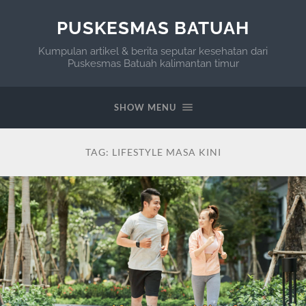
PUSKESMAS BATUAH
Kumpulan artikel & berita seputar kesehatan dari
Puskesmas Batuah kalimantan timur
SHOW MENU
TAG:
LIFESTYLE MASA KINI